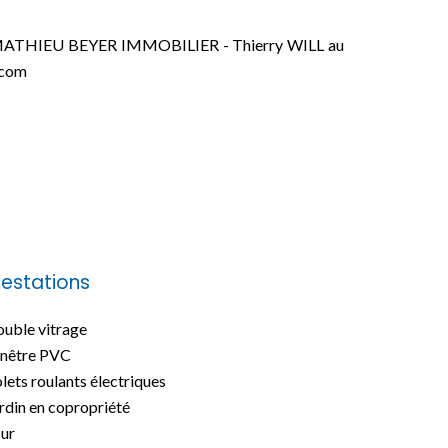
ence MATHIEU BEYER IMMOBILIER - Thierry WILL au
.com
restations
uble vitrage
nêtre PVC
lets roulants électriques
rdin en copropriété
ur